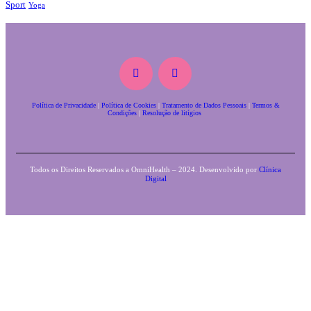
Sport
Yoga
Política de Privacidade
|
Política de Cookies
|
Tratamento de Dados Pessoais
|
Termos &
Condições
|
Resolução de litígios
Todos os Direitos Reservados a OmniHealth – 2024. Desenvolvido por
Clínica
Digital