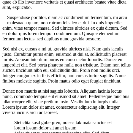
quae ab illo inventore veritatis et quasi architecto beatae vitae dicta
sunt, explicabo.
Suspendisse porttitor, diam ac condimentum fermentum, mi arcu
malesuada quam, non rutrum felis leo et dui. In quis imperdiet
enim, vitae tempor massa. Sed ultrices ultricies ex quis dictum. Sed
eu dolor quis lorem tempor condimentum. Quisque elementum
fermentum lectus, sed dapibus nunc gravida posuere.
Sed nisl ex, cursus a mi ut, gravida ultrices nisl. Nam quis iaculis
justo. Curabitur purus enim, euismod ut dui at, sollicitudin placerat
turpis. Aenean interdum purus eu consectetur lobortis. Donec eu
imperdiet elit. Sed porta pharetra nulla non tristique. Etiam non tellus
auctor, tincidunt nibh eu, sollicitudin dui. Proin non mollis orci.
Integer congue ex in felis efficitur, non cursus tortor sagittis. Nunc
finibus molestie sagittis. Proin mattis odio eget feugiat tincidunt.
Donec non mauris at nisi sagittis lobortis. Aliquam lacinia lectus
nunc, commodo tempus elit euismod sit amet. Pellentesque faucibus
ullamcorper elit, vitae pretium justo. Vestibulum in turpis nulla.
Lorem ipsum dolor sit amet, consectetur adipiscing elit. Integer
viverra iaculis arcu ac laoreet.
Stet clita kasd gubergren, no sea takimata sanctus est
lorem ipsum dolor sit amet ipsum