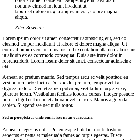
dolor sit amet, consetetur sadipscing elitr. Sed diam
nonumy eirmod invidunt invidunt ut
labore et dolore magna aliquyam erat, dolore magna
aliqua.
Piter Bowman
Lorem ipsum dolor sit amet, consectetur adipisicing elit, sed do
eiusmod tempor incididunt ut labore et dolore magna aliqua. Ut
enim ad minim veniam, quis nostrud exercitation ullamco laboris nisi
ut aliquip ex ea commodo consequat. Duis aute irure dolor in
reprehenderit. Lorem ipsum dolor sit amet, consectetur adipiscing
elit.
Aenean ac pretium mauris. Sed tempus arcu ac velit porttitor, eu
vestibulum tortor luctus. Duis ac dui pretium, tempor velit a,
dignissim dolor. Sed et sapien pulvinar, vestibulum turpis vitae,
pharetra lorem. Vestibulum facilisis lobortis cursus. Integer posuere
purus a ligula efficitur, et aliquam velit cursus. Mauris a gravida
sapien. Suspendisse nec nulla tortor.
Sed ut perspiciatis unde omnis iste natus et accusam
Aenean et egestas nulla. Pellentesque habitant morbi tristique
senectus et netus et malesuada fames ac turpis egestas. Fusce