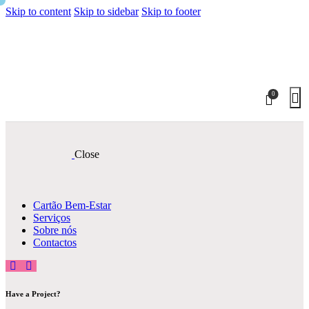
Skip to content
Skip to sidebar
Skip to footer
0
Close
Cartão Bem-Estar
Serviços
Sobre nós
Contactos
Have a Project?